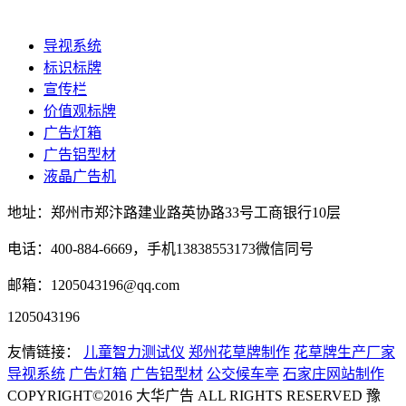
导视系统
标识标牌
宣传栏
价值观标牌
广告灯箱
广告铝型材
液晶广告机
地址：郑州市郑汴路建业路英协路33号工商银行10层
电话：400-884-6669，手机13838553173微信同号
邮箱：1205043196@qq.com
1205043196
友情链接：
儿童智力测试仪
郑州花草牌制作
花草牌生产厂家
导视系统
广告灯箱
广告铝型材
公交候车亭
石家庄网站制作
COPYRIGHT©2016 大华广告 ALL RIGHTS RESERVED 豫