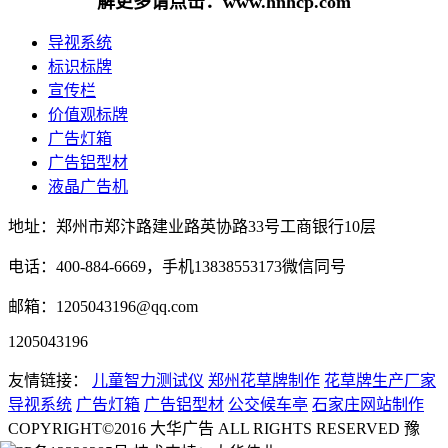
解更多请点击：www.hnhcp.com
导视系统
标识标牌
宣传栏
价值观标牌
广告灯箱
广告铝型材
液晶广告机
地址：郑州市郑汴路建业路英协路33号工商银行10层
电话：400-884-6669，手机13838553173微信同号
邮箱：1205043196@qq.com
1205043196
友情链接：
儿童智力测试仪
郑州花草牌制作
花草牌生产厂家
导视系统
广告灯箱
广告铝型材
公交候车亭
石家庄网站制作
COPYRIGHT©2016 大华广告 ALL RIGHTS RESERVED 豫