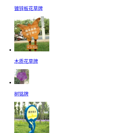
镀锌板花草牌
木质花草牌
树铭牌