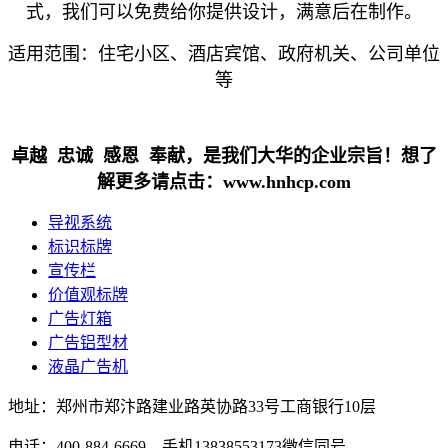
式，我们可以免费给你提供设计，满意后在制作。
适用范围：住宅小区、酒店宾馆、政府机关、公司单位
等
卓越 忠诚 感恩 奉献，是我们大华的企业宗旨！想了
解更多请点击：www.hnhcp.com
导视系统
标识标牌
宣传栏
价值观标牌
广告灯箱
广告铝型材
液晶广告机
地址：郑州市郑汴路建业路英协路33号工商银行10层
电话：400-884-6669，手机13838553173微信同号