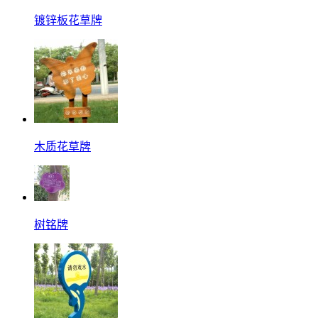
镀锌板花草牌
木质花草牌
树铭牌