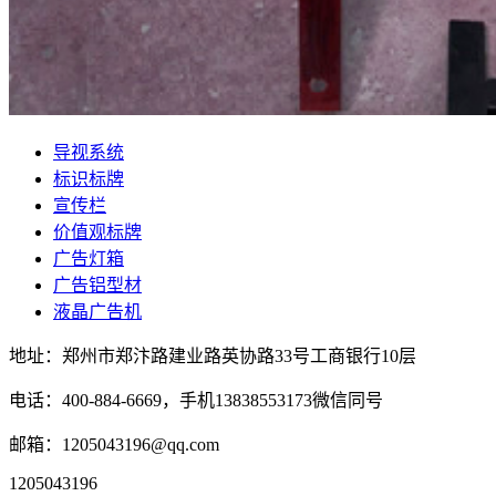
导视系统
标识标牌
宣传栏
价值观标牌
广告灯箱
广告铝型材
液晶广告机
地址：郑州市郑汴路建业路英协路33号工商银行10层
电话：400-884-6669，手机13838553173微信同号
邮箱：1205043196@qq.com
1205043196