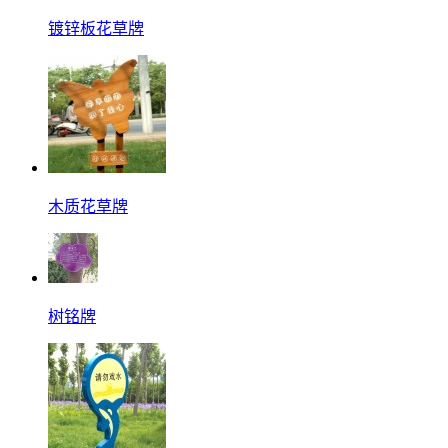
镀锌板花草牌
木质花草牌
树铭牌