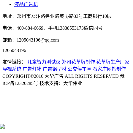
液晶广告机
地址：郑州市郑汴路建业路英协路33号工商银行10层
电话：400-884-6669，手机13838553173微信同号
邮箱：1205043196@qq.com
1205043196
友情链接：
儿童智力测试仪
郑州花草牌制作
花草牌生产厂家
导视系统
广告灯箱
广告铝型材
公交候车亭
石家庄网站制作
COPYRIGHT©2016 大华广告 ALL RIGHTS RESERVED 豫
ICP备12320285号 技术支持：大华伟业